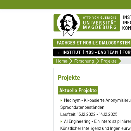
INS
INF
KOM
FACHGEBIET MOBILE DIALOGSYSTEM
← INSTITUT
MDS - DAS TEAM
FOR
Home
Forschung
Projekte
Projekte
Aktuelle Projekte
Medinym - KI-basierte Anonymisieru
Sprachdatenbeständen
Laufzeit: 15.12.2022 - 14.12.2025
AI Engineering - Ein interdisziplinä
Künstlicher Intelligenz und Ingenieur