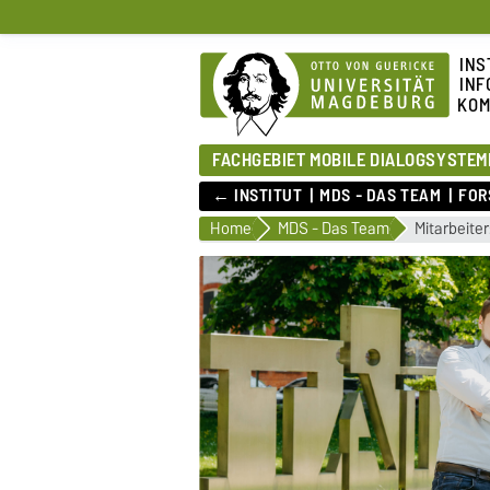
INS
INF
KOM
FACHGEBIET MOBILE DIALOGSYSTEM
← INSTITUT
MDS - DAS TEAM
FOR
Home
MDS - Das Team
Mitarbeiter