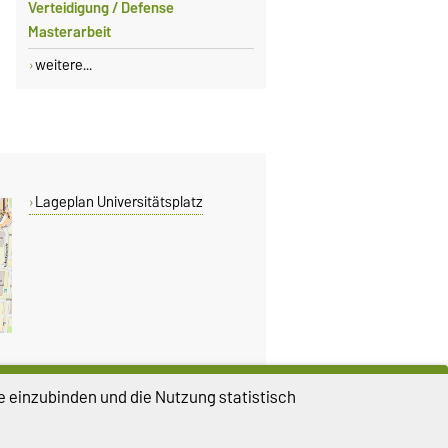
Verteidigung / Defense
Masterarbeit
weitere...
Lageplan Universitätsplatz
e einzubinden und die Nutzung statistisch
DIESE SEITE
Vorlesen