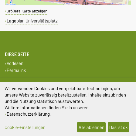
Größere Karte anzeigen
Lageplan Universitätsplatz
DIESE SEITE
Vorlesen
Permalink
Impressum
Wir verwenden Cookies und vergleichbare Technologien, um
unsere Website zuverlässig bereitzustellen, Inhalte einzubinden
Datenschutz
und die Nutzung statistisch auszuwerten.
Weitere Informationen finden Sie in unserer
Barrierefreiheit
Datenschutzerklärung
.
Cookie-Einstellungen
Cookie-Einstellungen
Alle ablehnen
Das ist ok
Sitemap