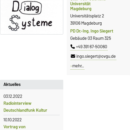
Universität
Magdeburg
Universitätsplatz 2
39106 Magdeburg
PD Dr.-Ing. Ingo Siegert
Gebäude 03 Raum 325
+49 391 67-50060
ingo.siegert@ovgu.de
mehr...
Aktuelles
03.12.2022
Radiointerview
Deutschlandfunk Kultur
10.10.2022
Vortrag von