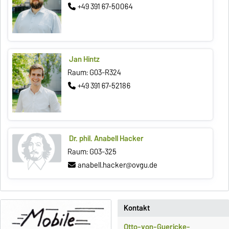
+49 391 67-50064
Jan Hintz
Raum: G03-R324
+49 391 67-52186
Dr. phil. Anabell Hacker
Raum: G03-325
anabell.hacker@ovgu.de
Kontakt
Otto-von-Guericke-